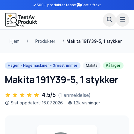
500+ produkter testet
Gratis frakt
Hjem
/
Produkter
/
Makita 191Y39-5, 1 stykker
Hagen - Hagemaskiner - Gresstrimmer
Makita
På lager
Makita 191Y39-5, 1 stykker
4.5/5
(1 anmeldelse)
Sist oppdatert: 16.07.2026
1.2k visninger