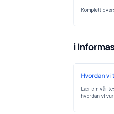
Komplett overs
ℹ️ Informa
Hvordan vi 
Lær om vår te
hvordan vi vur