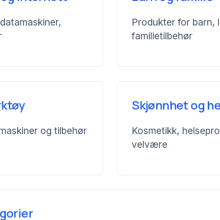
datamaskiner,
Produkter for barn, 
r
familietilbehør
rktøy
Skjønnhet og he
maskiner og tilbehør
Kosmetikk, helsepr
velvære
egorier