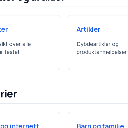
ter
Artikler
ikt over alle
Dybdeartikler og
r testet
produktanmeldelser
rier
 og internett
Barn og familie