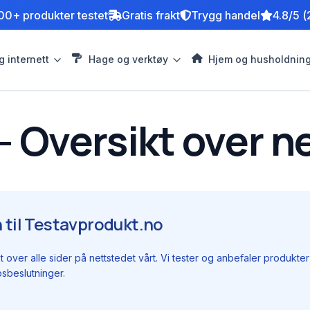
00+ produkter testet
Gratis frakt
Trygg handel
4.8/5 (
g internett
Hage og verktøy
Hjem og husholdnin
- Oversikt over n
til Testavprodukt.no
t over alle sider på nettstedet vårt. Vi tester og anbefaler produkter
sbeslutninger.