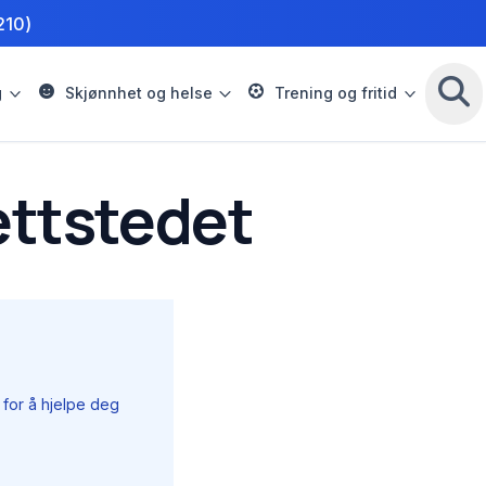
210)
g
Skjønnhet og helse
Trening og fritid
ettstedet
 for å hjelpe deg