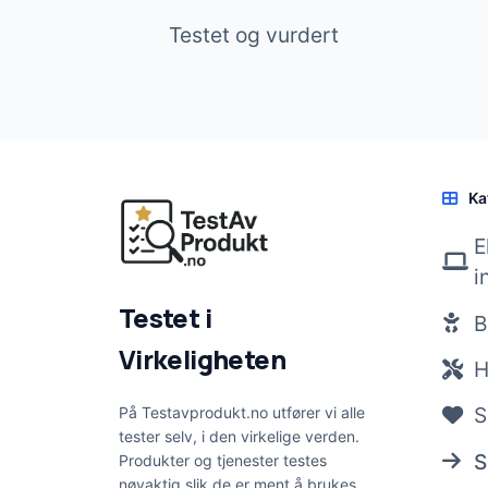
Testet og vurdert
Ka
E
i
Testet i
B
Virkeligheten
H
S
På Testavprodukt.no utfører vi alle
tester selv, i den virkelige verden.
S
Produkter og tjenester testes
nøyaktig slik de er ment å brukes,