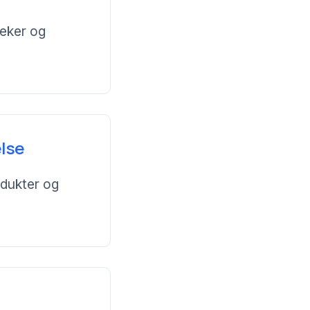
leker og
lse
odukter og