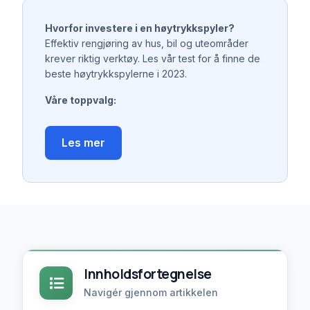
Hvorfor investere i en høytrykkspyler?
Effektiv rengjøring av hus, bil og uteområder
krever riktig verktøy. Les vår test for å finne de
beste høytrykkspylerne i 2023.
Våre toppvalg:
Kärcher K5 Full Control Plus (Testvinner):
Beste kombinasjon av kraft, brukervennlighet
Les mer
og allsidighet.
Nilfisk E 145.4-9 X-TRA:
Solid og kraftig
høytrykkspyler for krevende oppgaver.
Innholdsfortegnelse
Navigér gjennom artikkelen