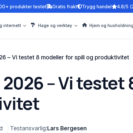
00+ produkter testet
Gratis frakt
Trygg handel
4.8/5 (
g internett
Hage og verktøy
Hjem og husholdnin
6 – Vi testet 8 modeller for spill og produktivitet
 2026 – Vi testet 
ivitet
id
Testansvarlig:
Lars Bergesen