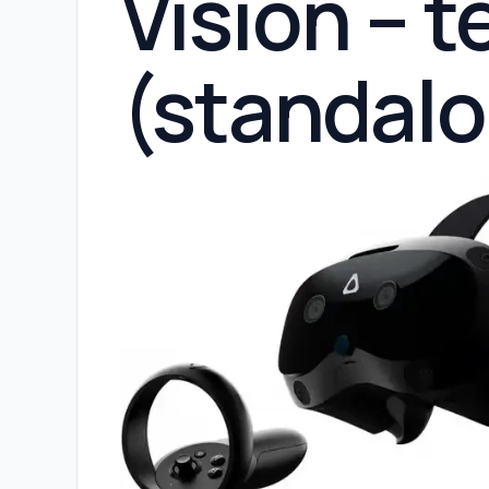
Vision – t
(standal