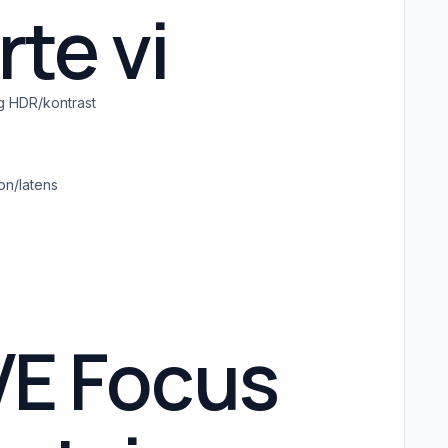
rte vi
g HDR/kontrast
on/latens
VE Focus