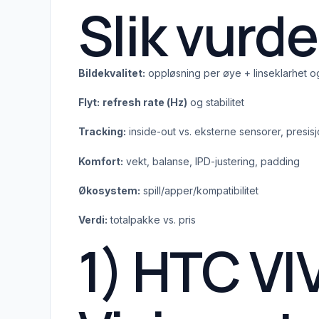
Slik vurde
Bildekvalitet:
oppløsning per øye + linseklarhet o
Flyt:
refresh rate (Hz)
og stabilitet
Tracking:
inside-out vs. eksterne sensorer, presisj
Komfort:
vekt, balanse, IPD-justering, padding
Økosystem:
spill/apper/kompatibilitet
Verdi:
totalpakke vs. pris
1) HTC VI