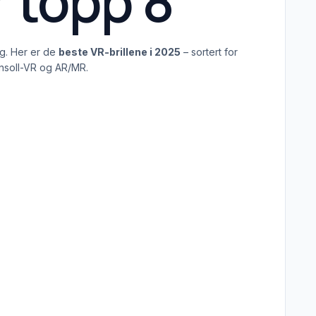
r topp 8
ng. Her er de
beste VR-brillene i 2025
– sortert for
konsoll-VR og AR/MR.