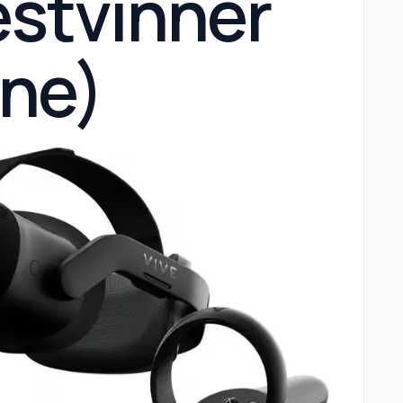
estvinner
one)