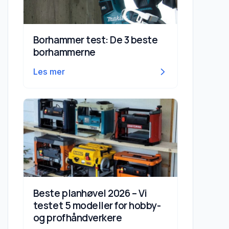
8) Lenovo ThinkReality A6
Borhammer test: De 3 beste
– best for AR/MR (pro)
borhammerne
Sammenligning (kort)
Les mer
Kjøpeguide (kort)
Konklusjon
Beste VR-briller 2025 –
vår topp 8
Beste planhøvel 2026 – Vi
testet 5 modeller for hobby-
Slik vurderte vi
og profhåndverkere