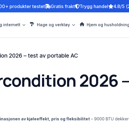
00+ produkter testet
Gratis frakt
Trygg handel
4.8/5 (
g internett
Hage og verktøy
Hjem og husholdnin
ion 2026 – test av portable AC
rcondition 2026 –
sjonen av kjøleeffekt, pris og fleksibilitet
– 9000 BTU dekker ro