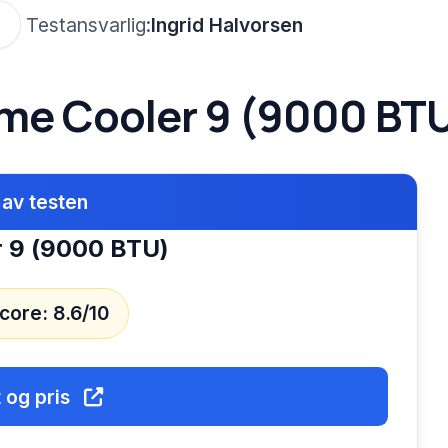
d
Testansvarlig:
Ingrid Halvorsen
öme Cooler 9 (9000 BT
 av testen
r 9 (9000 BTU)
core: 8.6/10
 og pris