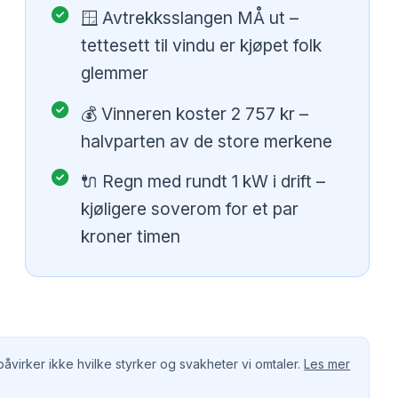
🪟 Avtrekksslangen MÅ ut –
tettesett til vindu er kjøpet folk
glemmer
💰 Vinneren koster 2 757 kr –
halvparten av de store merkene
🔌 Regn med rundt 1 kW i drift –
kjøligere soverom for et par
kroner timen
virker ikke hvilke styrker og svakheter vi omtaler.
Les mer