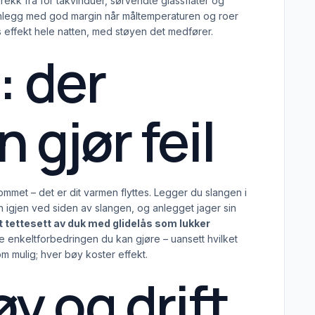
Trekk fra for takvinduer, sørvendte glassflater og
 Et anlegg med god margin når måltemperaturen og roer
 effekt hele natten, med støyen det medfører.
: der
 gjør feil
ommet – det er dit varmen flyttes. Legger du slangen i
inn igjen ved siden av slangen, og anlegget jager sin
t tettesett av duk med glidelås som lukker
te enkeltforbedringen du kan gjøre – uansett hvilket
m mulig; hver bøy koster effekt.
y og drift