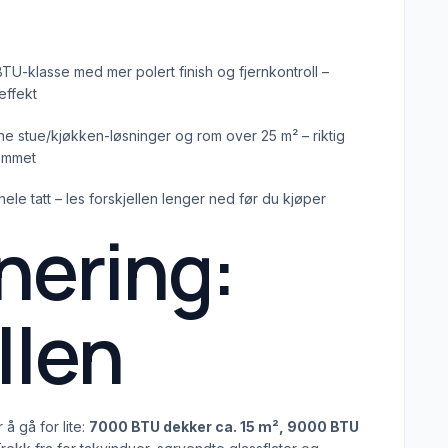
-klasse med mer polert finish og fjernkontroll –
effekt
ne stue/kjøkken-løsninger og rom over 25 m² – riktig
rommet
hele tatt – les forskjellen lenger ned før du kjøper
nering:
llen
 å gå for lite:
7000 BTU dekker ca. 15 m², 9000 BTU