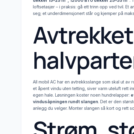
dekker 15–25 m², 12000 BTU dekker 25–35 m²
. 
loftsetasjer – i praksis: gå ett trinn opp ved tvil.
seg; et underdimensjonert står og kjemper på maks
Avtrekket
halvparten
All mobil AC har en avtrekksslange som skal ut av r
et åpent vindu uten tetting, siver varm uteluft rett 
egen hale. Løsningen koster noen hundrelapper:
e
vindusåpningen rundt slangen
. Det er den størs
anlegg du velger. Monter slangen så kort og rett so
Strøm, stø