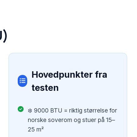
U)
Hovedpunkter fra
testen
❄️ 9000 BTU = riktig størrelse for
norske soverom og stuer på 15–
25 m²