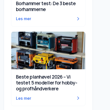
Borhammer test: De 3 beste
gjør feil
borhammerne
Strøm, støy og drift
Les mer
Mobil AC eller luftkjøler?
Konklusjon
Beste planhøvel 2026 – Vi
testet 5 modeller for hobby-
og profhåndverkere
Les mer