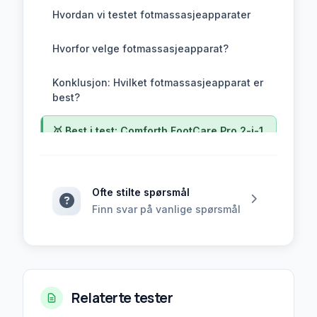
Hvordan vi testet fotmassasjeapparater
Hvorfor velge fotmassasjeapparat?
Konklusjon: Hvilket fotmassasjeapparat er
best?
🥇 Best i test: Comforth FootCare Pro 2-i-1
🥈 Beste verdi: Ruhhy fotmassasjeapparat
tøfler
Ofte stilte spørsmål
Finn svar på vanlige spørsmål
🥉 Mest avansert: Malatec 16725
Klikk for å navigere til denne seksjonen av artikkel
Sammenligning av fotmassasjeapparater
Hvordan vi testet fotmassasjeapparater
Relaterte tester
Hvorfor velge fotmassasjeapparat?