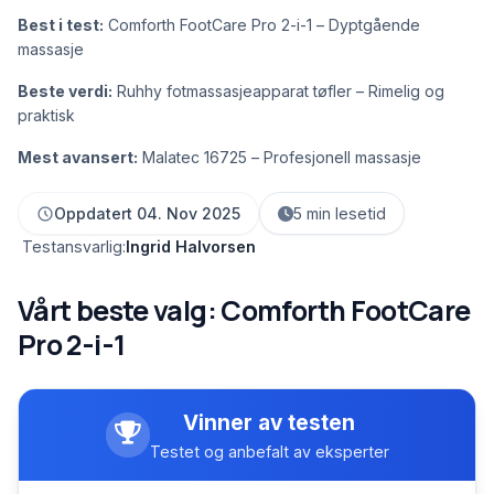
Best i test:
Comforth FootCare Pro 2-i-1 – Dyptgående
massasje
Beste verdi:
Ruhhy fotmassasjeapparat tøfler – Rimelig og
praktisk
Mest avansert:
Malatec 16725 – Profesjonell massasje
Oppdatert 04. Nov 2025
5 min lesetid
Testansvarlig:
Ingrid Halvorsen
Vårt beste valg: Comforth FootCare
Pro 2-i-1
Vinner av testen
Testet og anbefalt av eksperter