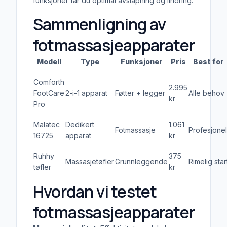
funksjoner får du optimal avslapning og lindring.
Sammenligning av
fotmassasjeapparater
Modell
Type
Funksjoner
Pris
Best for
Comforth
2.995
FootCare
2-i-1 apparat
Føtter + legger
Alle behov
kr
Pro
Malatec
Dedikert
1.061
Fotmassasje
Profesjonel
16725
apparat
kr
Ruhhy
375
Massasjetøfler
Grunnleggende
Rimelig star
tøfler
kr
Hvordan vi testet
fotmassasjeapparater