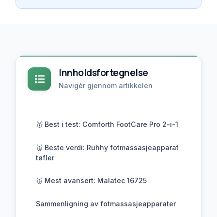
Dyptgående massasje
Beste verdi:
Ruhhy fotmassasjeapparat tøfler –
Rimelig og praktisk
Mest avansert:
Malatec 16725 – Profesjonell
massasje
Innholdsfortegnelse
Navigér gjennom artikkelen
🥇 Best i test: Comforth FootCare Pro 2-i-1
🥈 Beste verdi: Ruhhy fotmassasjeapparat
tøfler
🥉 Mest avansert: Malatec 16725
Sammenligning av fotmassasjeapparater